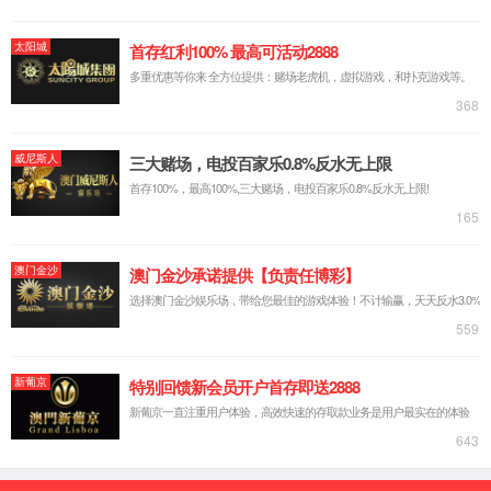
温升在线监测装置系列
低压柜温升在线监测系列
局放在线监测系列
查看更多
新闻中心
行业新闻
公司新闻
澳门金9159游艺场
公司介绍
荣誉资质
合作伙伴
团队风采
联系我们
联系方式
动态地图
在线留言
加入我们
业务联系电话
400-7112271