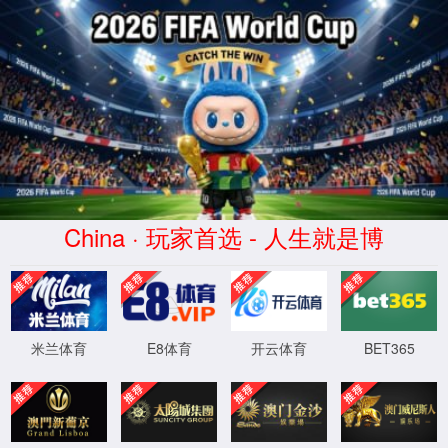
澳门9159游戏大厅(股份)有限公
司-品牌官网
首页
解决方案
工矿企业
特殊行业
产品中心
温升在线监测装置系列
低压柜温升在线监测系列
局放在线监测
系列
SF6气体密度监测
电能质量治理系列
智能操控、状态指示
器系列
智能除湿装置系列
智能数显仪表系列
环境温湿度控制系
列
电力在线监测系列
微机综合保护装置系列
新闻中心
行业新闻
公司新闻
澳门金9159游艺场
公司简介
荣誉资质
合作伙伴
团队风采
联系我们
联系方式
在线留言
加入我们