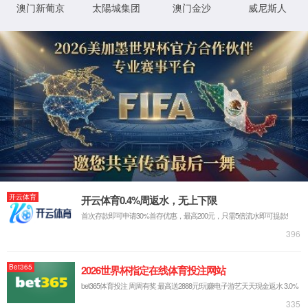
你要找的页面已经离开地球表面，
5
秒返回首页
澳门9159游戏大厅
首页
解决方案
工矿企业
特殊行业
产品中心